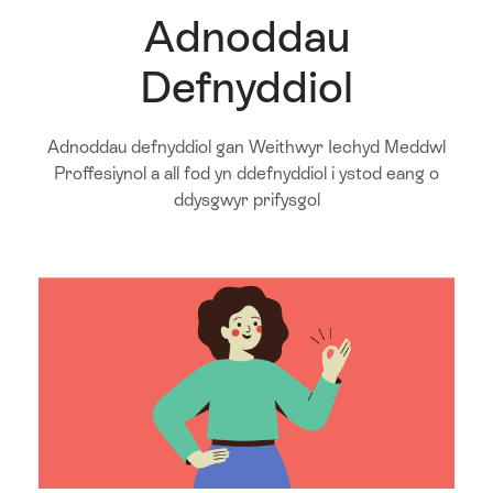
Adnoddau
Defnyddiol
Adnoddau defnyddiol gan Weithwyr Iechyd Meddwl
Proffesiynol a all fod yn ddefnyddiol i ystod eang o
ddysgwyr prifysgol