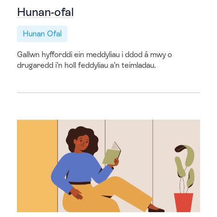
Hunan-ofal
Hunan Ofal
Gallwn hyfforddi ein meddyliau i ddod â mwy o
drugaredd i’n holl feddyliau a’n teimladau.