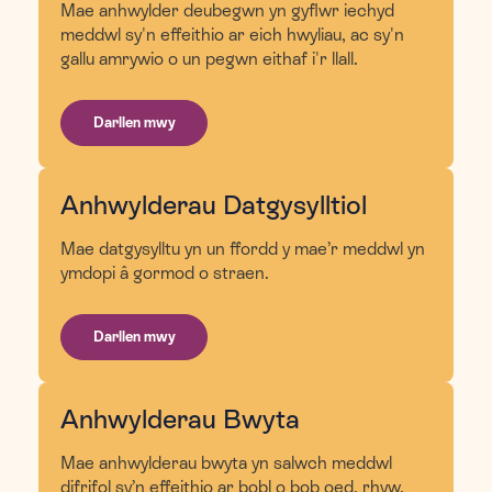
Mae anhwylder deubegwn yn gyflwr iechyd
meddwl sy'n effeithio ar eich hwyliau, ac sy'n
gallu amrywio o un pegwn eithaf i'r llall.
Darllen mwy
Anhwylderau Datgysylltiol
Mae datgysylltu yn un ffordd y mae’r meddwl yn
ymdopi â gormod o straen.
Darllen mwy
Anhwylderau Bwyta
Mae anhwylderau bwyta yn salwch meddwl
difrifol sy’n effeithio ar bobl o bob oed, rhyw,