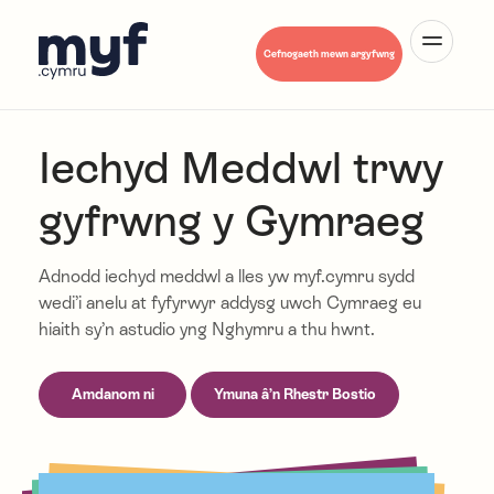
English
Cefnogaeth mewn argyfwng
Iechyd Meddwl trwy
gyfrwng y Gymraeg
Amdanom Ni
Adnodd iechyd meddwl a lles yw myf.cymru sydd
wedi’i anelu at fyfyrwyr addysg uwch Cymraeg eu
Iechyd Meddwl A-Y
hiaith sy’n astudio yng Nghymru a thu hwnt.
Amdanom ni
Ymuna â’n Rhestr Bostio
Hwb Myf