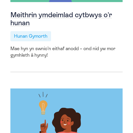
Meithrin ymdeimlad cytbwys o'r
hunan
Hunan Gymorth
Mae hyn yn swnio’n eithaf anodd – ond nid yw mor
gymhleth â hynny!