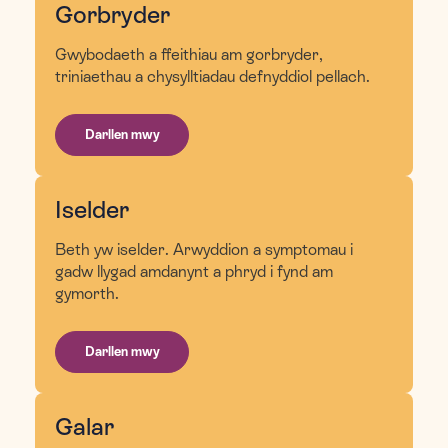
Gorbryder
Gwybodaeth a ffeithiau am gorbryder,
triniaethau a chysylltiadau defnyddiol pellach.
Darllen mwy
Iselder
Beth yw iselder. Arwyddion a symptomau i
gadw llygad amdanynt a phryd i fynd am
gymorth.
Darllen mwy
Galar