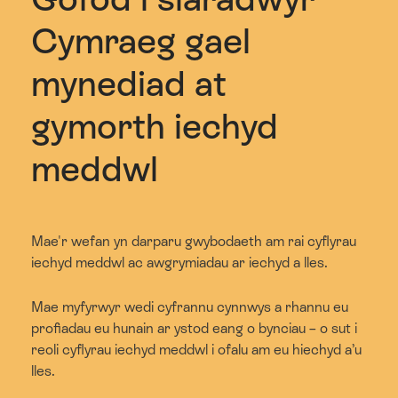
Cymraeg gael
mynediad at
gymorth iechyd
meddwl
Mae'r wefan yn darparu gwybodaeth am rai cyflyrau
iechyd meddwl ac awgrymiadau ar iechyd a lles.
Mae myfyrwyr wedi cyfrannu cynnwys a rhannu eu
profiadau eu hunain ar ystod eang o bynciau – o sut i
reoli cyflyrau iechyd meddwl i ofalu am eu hiechyd a’u
lles.