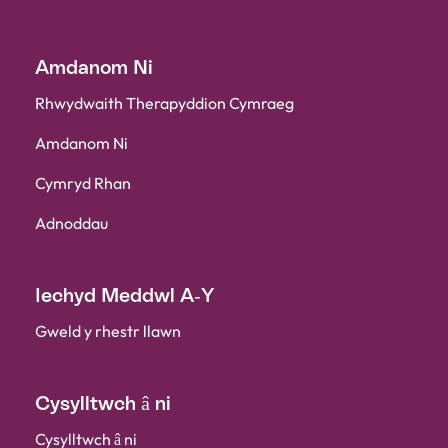
Amdanom Ni
Rhwydwaith Therapyddion Cymraeg
Amdanom Ni
Cymryd Rhan
Adnoddau
Iechyd Meddwl A-Y
Gweld y rhestr llawn
Cysylltwch â ni
Cysylltwch â ni