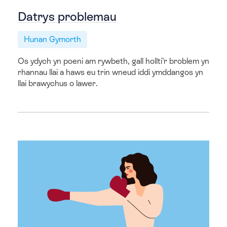
Datrys problemau
Hunan Gymorth
Os ydych yn poeni am rywbeth, gall hollti’r broblem yn
rhannau llai a haws eu trin wneud iddi ymddangos yn
llai brawychus o lawer.