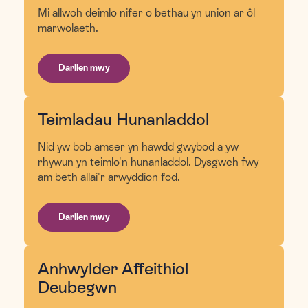
Mi allwch deimlo nifer o bethau yn union ar ôl
marwolaeth.
Darllen mwy
Teimladau Hunanladdol
Nid yw bob amser yn hawdd gwybod a yw
rhywun yn teimlo'n hunanladdol. Dysgwch fwy
am beth allai'r arwyddion fod.
Darllen mwy
Anhwylder Affeithiol
Deubegwn