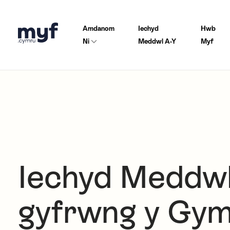
Amdanom
Iechyd
Hwb
Ni
Meddwl A-Y
Myf
Iechyd Meddwl
gyfrwng y Gy