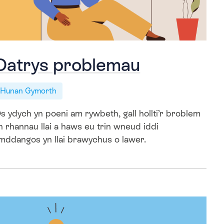
Datrys problemau
Hunan Gymorth
s ydych yn poeni am rywbeth, gall hollti’r broblem
n rhannau llai a haws eu trin wneud iddi
mddangos yn llai brawychus o lawer.