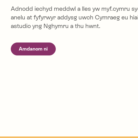
Adnodd iechyd meddwl a lles yw myf.cymru sy
anelu at fyfyrwyr addysg uwch Cymraeg eu hiai
astudio yng Nghymru a thu hwnt.
Amdanom ni