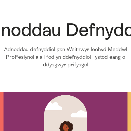
noddau Defnydd
Adnoddau defnyddiol gan Weithwyr Iechyd Meddwl
Proffesiynol a all fod yn ddefnyddiol i ystod eang o
ddysgwyr prifysgol