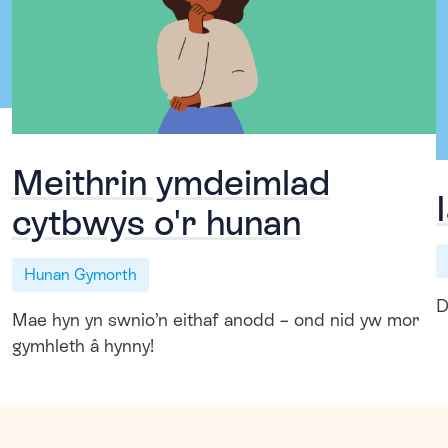
Meithrin ymdeimlad
cytbwys o'r hunan
Hunan Gymorth
D
Mae hyn yn swnio’n eithaf anodd – ond nid yw mor
gymhleth â hynny!