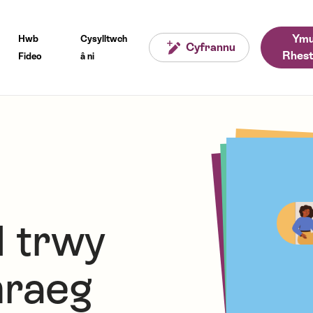
Ymu
Hwb
Cysylltwch
Cyfrannu
Rhest
Fideo
â ni
 trwy
mraeg