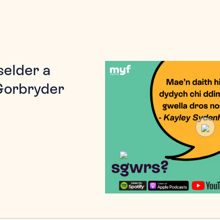
selder a
Gorbryder