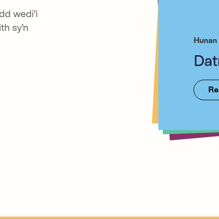
dd wedi’i
Hunan
th sy’n
Mei
Hunan 
Hunan
Hunan
Hun
cyt
Iai
Dat
Re
Re
Re
Re