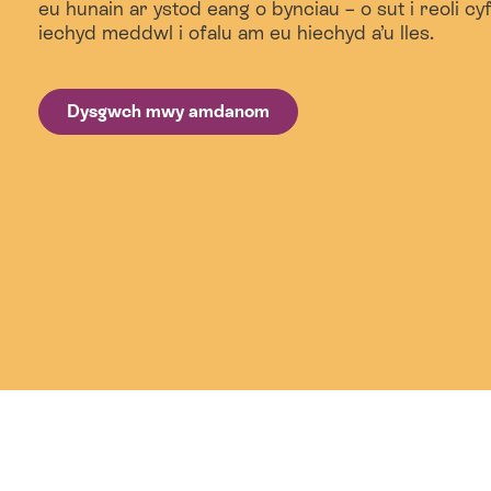
eu hunain ar ystod eang o bynciau – o sut i reoli cy
iechyd meddwl i ofalu am eu hiechyd a’u lles.
Dysgwch mwy amdanom