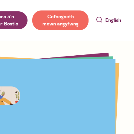
na â’n
Cefnogaeth
English
r Bostio
mewn argyfwng