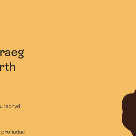
mraeg
rth
u iechyd
 profiadau