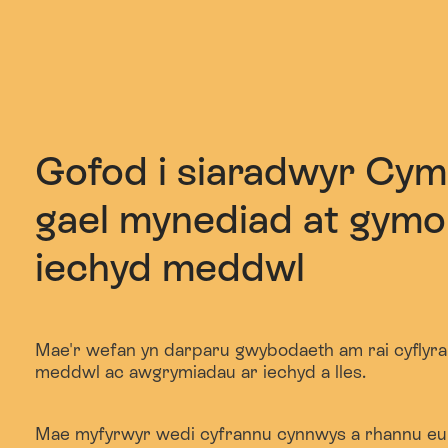
Gofod i siaradwyr Cy
gael mynediad at gymo
iechyd meddwl
Mae'r wefan yn darparu gwybodaeth am rai cyflyra
meddwl ac awgrymiadau ar iechyd a lles.
Mae myfyrwyr wedi cyfrannu cynnwys a rhannu eu