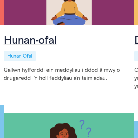
Hunan-ofal
Hunan Ofal
Gallwn hyfforddi ein meddyliau i ddod â mwy o
O
drugaredd i’n holl feddyliau a’n teimladau.
y
y