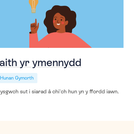
Iaith yr ymennydd
Hunan Gymorth
ysgwch sut i siarad â chi'ch hun yn y ffordd iawn.