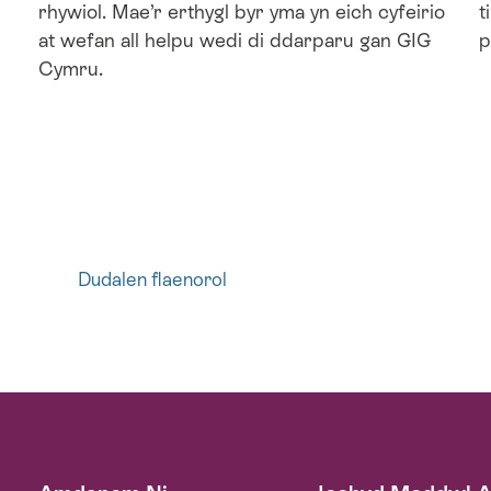
rhywiol. Mae’r erthygl byr yma yn eich cyfeirio
t
at wefan all helpu wedi di ddarparu gan GIG
p
Cymru.
Dudalen
Dudalen flaenorol
Pagination
flaenorol