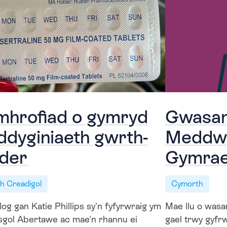
mhrofiad o gymryd
Gwasan
dyginiaeth gwrth-
Meddwl 
lder
Gymra
ch Creadigol
Cymorth
og gan Katie Phillips sy'n fyfyrwraig ym
Mae llu o wasa
sgol Abertawe ac mae'n rhannu ei
gael trwy gyfr