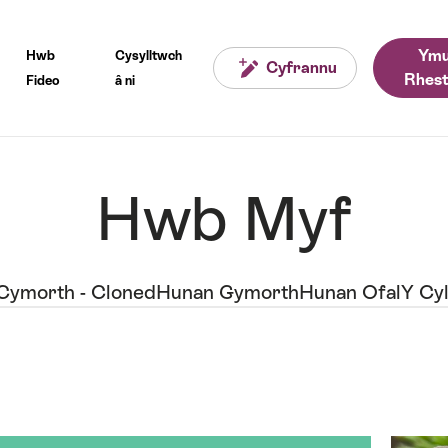
Ymu
Hwb
Cysylltwch
Cyfrannu
Rhest
Fideo
â ni
Hwb Myf
Cymorth - Cloned
Hunan Gymorth
Hunan Ofal
Y Cy