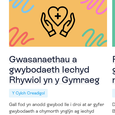
Gwasanaethau a
gwybodaeth Iechyd
Rhywiol yn y Gymraeg
Y Cylch Creadigol
Gall fod yn anodd gwybod lle i droi at ar gyfer
D
gwybodaeth a chymorth ynglŷn ag iechyd
B