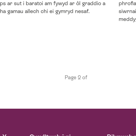
ips ar sut i baratoi am fywyd ar ôl graddio a
phrofi
ha gamau allech chi ei gymryd nesaf.
siwrna
meddyg
Page 2 of