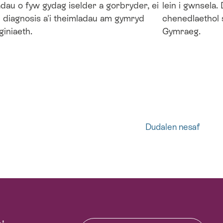
adau o fyw gydag iselder a gorbryder, ei
lein i gwnsela.
i diagnosis a'i theimladau am gymryd
chenedlaethol 
iniaeth.
Gymraeg.
Dudalen
Dudalen nesaf
nesaf