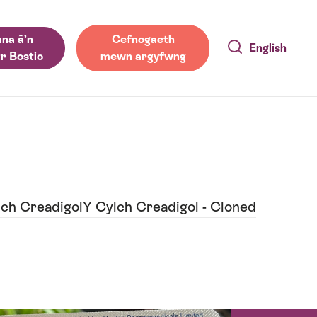
na â’n
Cefnogaeth
English
r Bostio
mewn argyfwng
lch Creadigol
Y Cylch Creadigol - Cloned