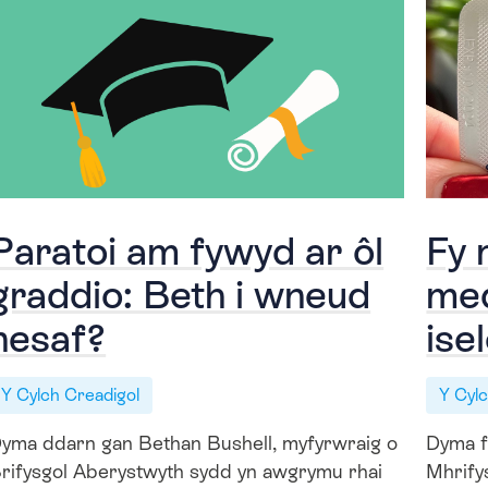
Paratoi am fywyd ar ôl
Fy 
graddio: Beth i wneud
med
nesaf?
ise
Y Cylch Creadigol
Y Cyl
yma ddarn gan Bethan Bushell, myfyrwraig o
Dyma fl
rifysgol Aberystwyth sydd yn awgrymu rhai
Mhrify