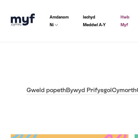
Amdanom
Iechyd
Hwb
Ni
Meddwl A-Y
Myf
Gweld popeth
Bywyd Prifysgol
Cymorth