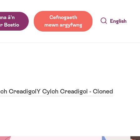
na â’n
Cefnogaeth
English
r Bostio
mewn argyfwng
lch Creadigol
Y Cylch Creadigol - Cloned