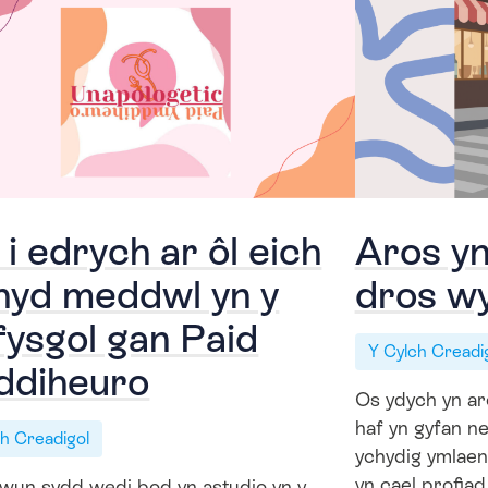
 i edrych ar ôl eich
Aros yn
hyd meddwl yn y
dros wy
fysgol gan Paid
Y Cylch Creadi
ddiheuro
Os ydych yn aro
haf yn gyfan ne
ch Creadigol
ychydig ymlaen 
yn cael profiad
ywun sydd wedi bod yn astudio yn y