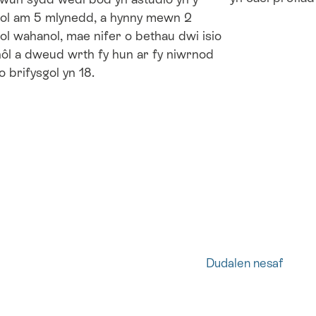
gol am 5 mlynedd, a hynny mewn 2
ol wahanol, mae nifer o bethau dwi isio
ôl a dweud wrth fy hun ar fy niwrnod
o brifysgol yn 18.
Dudalen
Dudalen nesaf
nesaf