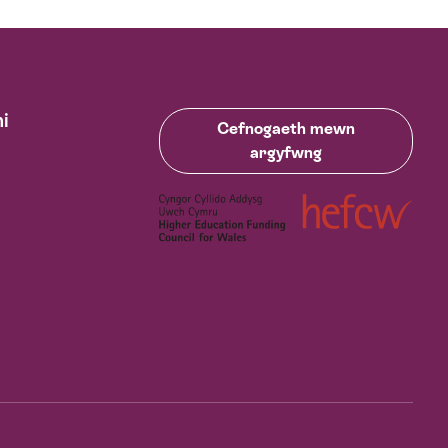
i
Cefnogaeth mewn
argyfwng