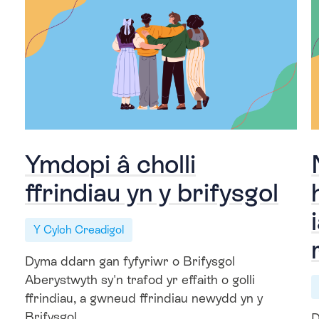
Ymdopi â cholli
ffrindiau yn y brifysgol
Y Cylch Creadigol
Dyma ddarn gan fyfyriwr o Brifysgol
Aberystwyth sy'n trafod yr effaith o golli
ffrindiau, a gwneud ffrindiau newydd yn y
Brifysgol.
D