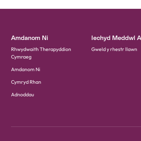
Amdanom Ni
Iechyd Meddwl 
Rhwydwaith Therapyddion
Gweld y rhestr llawn
Cymraeg
Amdanom Ni
Cymryd Rhan
Adnoddau