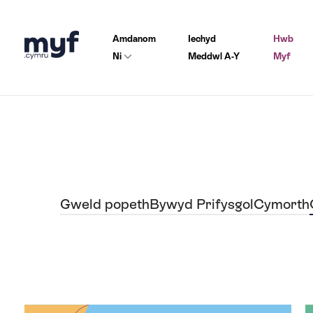
Amdanom
Iechyd
Hwb
Ni
Meddwl A-Y
Myf
Gweld popeth
Bywyd Prifysgol
Cymorth