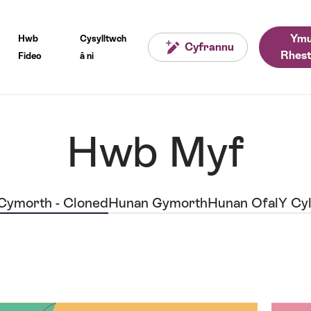
Ymu
Hwb
Cysylltwch
Cyfrannu
Rhest
Fideo
â ni
Hwb Myf
Cymorth - Cloned
Hunan Gymorth
Hunan Ofal
Y Cy