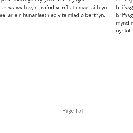
berystwyth sy'n trafod yr effaith mae iaith yn
brifys
ael ar ein hunaniaeth ac y teimlad o berthyn.
brifysg
mynd n
cyntaf 
Page 1 of