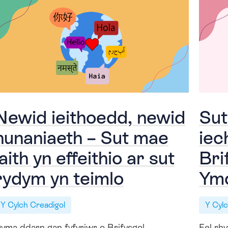
Newid ieithoedd, newid
Sut
hunaniaeth – Sut mae
iec
iaith yn effeithio ar sut
Bri
rydym yn teimlo
Ym
Y Cylch Creadigol
Y Cyl
yma ddarn gan fyfyriwr o Brifysgol
Fel rh