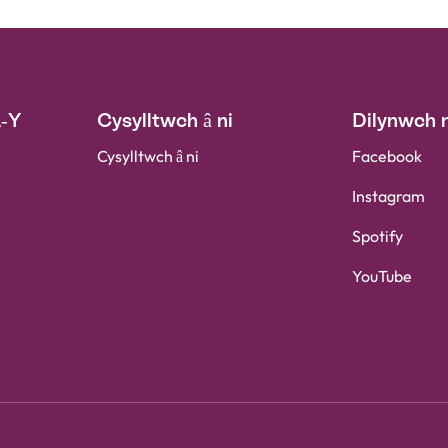
A-Y
Cysylltwch â ni
Dilynwch n
Cysylltwch â ni
Facebook
Instagram
Spotify
YouTube