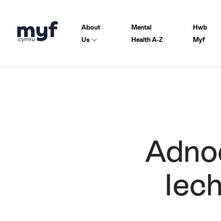
About
Mental
Hwb
Us
Health A-Z
Myf
Adno
Iec