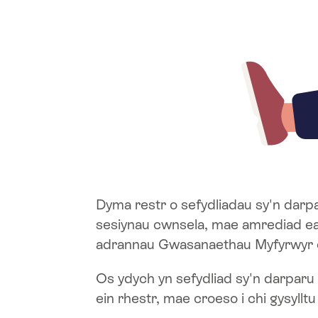
Dyma restr o sefydliadau sy'n darp
sesiynau cwnsela, mae amrediad ean
adrannau Gwasanaethau Myfyrwyr o
Os ydych yn sefydliad sy'n darparu
ein rhestr, mae croeso i chi gysylltu