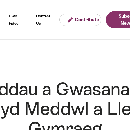
Subs
Hwb
Contact
Contribute
New
Fideo
Us
ddau a Gwasana
hyd Meddwl a Lle
Gymraeg