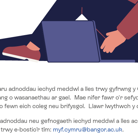
aru adnoddau iechyd meddwl a lles trwy gyfrwng y
g o wasanaethau ar gael. Mae nifer fawr o'r sefyd
 fewn eich coleg neu brifysgol. Llawr lwythwch y
 adnoddau neu gefnogaeth iechyd meddwl a lles ac 
 trwy e-bostio’r tîm:
myf.cymru@bangor.ac.uk
.