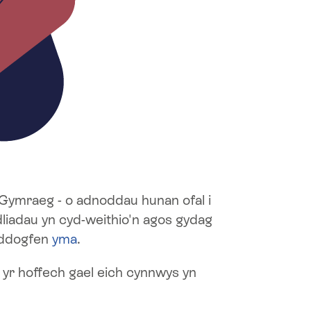
 Gymraeg - o adnoddau hunan ofal i
liadau yn cyd-weithio'n agos gydag
 ddogfen
yma
.
yr hoffech gael eich cynnwys yn