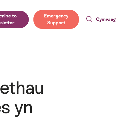
cribe to
Emergency
Cymraeg
sletter
Support
ethau
s yn