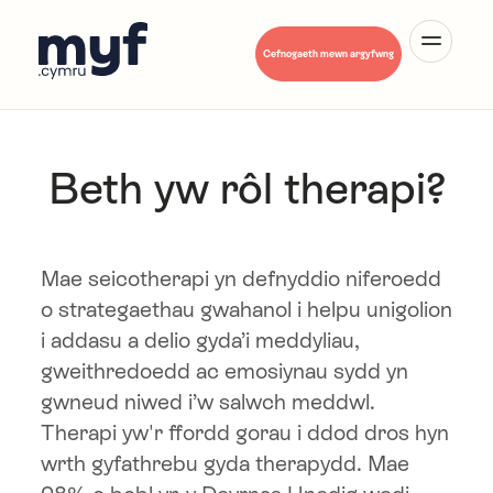
English
Cefnogaeth mewn argyfwng
Beth yw rôl therapi?
Amdanom Ni
Mae seicotherapi yn defnyddio niferoedd
o strategaethau gwahanol i helpu unigolion
Iechyd Meddwl A-Y
i addasu a delio gyda’i meddyliau,
gweithredoedd ac emosiynau sydd yn
gwneud niwed i’w salwch meddwl.
Hwb Myf
Therapi yw'r ffordd gorau i ddod dros hyn
wrth gyfathrebu gyda therapydd. Mae