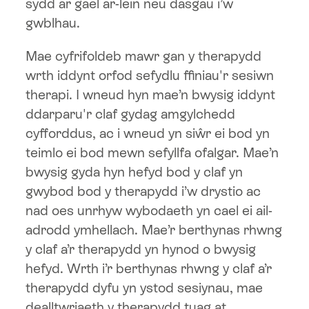
sydd ar gael ar-lein neu dasgau i’w
gwblhau.
Mae cyfrifoldeb mawr gan y therapydd
wrth iddynt orfod sefydlu ffiniau'r sesiwn
therapi. I wneud hyn mae’n bwysig iddynt
ddarparu'r claf gydag amgylchedd
cyfforddus, ac i wneud yn siŵr ei bod yn
teimlo ei bod mewn sefyllfa ofalgar. Mae’n
bwysig gyda hyn hefyd bod y claf yn
gwybod bod y therapydd i’w drystio ac
nad oes unrhyw wybodaeth yn cael ei ail-
adrodd ymhellach. Mae’r berthynas rhwng
y claf a’r therapydd yn hynod o bwysig
hefyd. Wrth i’r berthynas rhwng y claf a’r
therapydd dyfu yn ystod sesiynau, mae
dealltwriaeth y therapydd tuag at