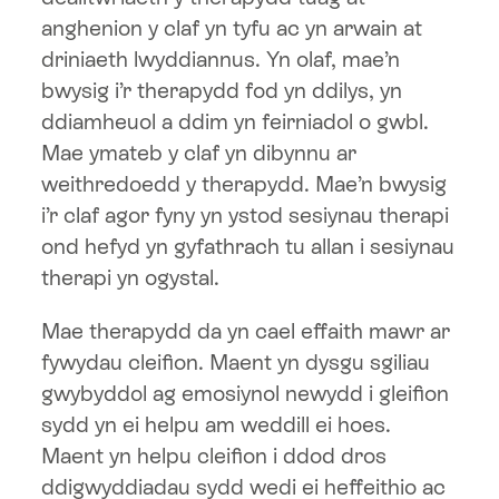
anghenion y claf yn tyfu ac yn arwain at
driniaeth lwyddiannus. Yn olaf, mae’n
bwysig i’r therapydd fod yn ddilys, yn
ddiamheuol a ddim yn feirniadol o gwbl.
Mae ymateb y claf yn dibynnu ar
weithredoedd y therapydd. Mae’n bwysig
i’r claf agor fyny yn ystod sesiynau therapi
ond hefyd yn gyfathrach tu allan i sesiynau
therapi yn ogystal.
Mae therapydd da yn cael effaith mawr ar
fywydau cleifion. Maent yn dysgu sgiliau
gwybyddol ag emosiynol newydd i gleifion
sydd yn ei helpu am weddill ei hoes.
Maent yn helpu cleifion i ddod dros
ddigwyddiadau sydd wedi ei heffeithio ac