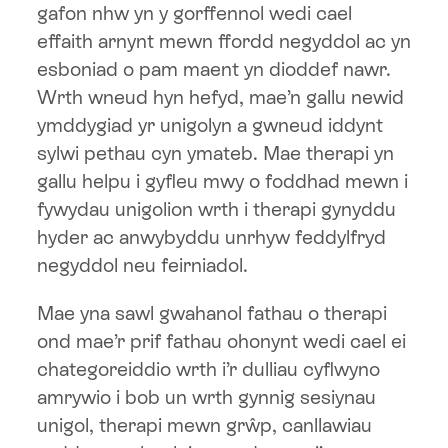
gafon nhw yn y gorffennol wedi cael
effaith arnynt mewn ffordd negyddol ac yn
esboniad o pam maent yn dioddef nawr.
Wrth wneud hyn hefyd, mae’n gallu newid
ymddygiad yr unigolyn a gwneud iddynt
sylwi pethau cyn ymateb. Mae therapi yn
gallu helpu i gyfleu mwy o foddhad mewn i
fywydau unigolion wrth i therapi gynyddu
hyder ac anwybyddu unrhyw feddylfryd
negyddol neu feirniadol.
Mae yna sawl gwahanol fathau o therapi
ond mae’r prif fathau ohonynt wedi cael ei
chategoreiddio wrth i’r dulliau cyflwyno
amrywio i bob un wrth gynnig sesiynau
unigol, therapi mewn grŵp, canllawiau