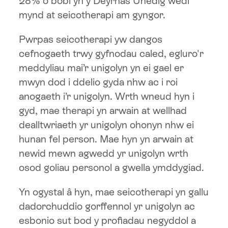
28% o bobl yn y Deyrnas Unedig wedi
mynd at seicotherapi am gyngor.
Hwb Fideo
Pwrpas seicotherapi yw dangos
cefnogaeth trwy gyfnodau caled, egluro'r
Cysylltwch â ni
meddyliau mai’r unigolyn yn ei gael er
mwyn dod i ddelio gyda nhw ac i roi
anogaeth i’r unigolyn. Wrth wneud hyn i
gyd, mae therapi yn arwain at wellhad
dealltwriaeth yr unigolyn ohonyn nhw ei
hunan fel person. Mae hyn yn arwain at
newid mewn agwedd yr unigolyn wrth
osod goliau personol a gwella ymddygiad.
Yn ogystal â hyn, mae seicotherapi yn gallu
dadorchuddio gorffennol yr unigolyn ac
esbonio sut bod y profiadau negyddol a