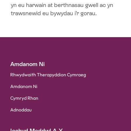
yn eu harwain at berthnasau gwell ac yn
trawsnewid eu bywydau i’r gorau.
Amdanom Ni
Rhwydwaith Therapyddion Cymraeg
Amdanom Ni
Cymryd Rhan
Adnoddau
Iechyd Meddwl A-Y