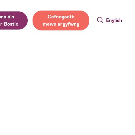
na â’n
Cefnogaeth
English
r Bostio
mewn argyfwng