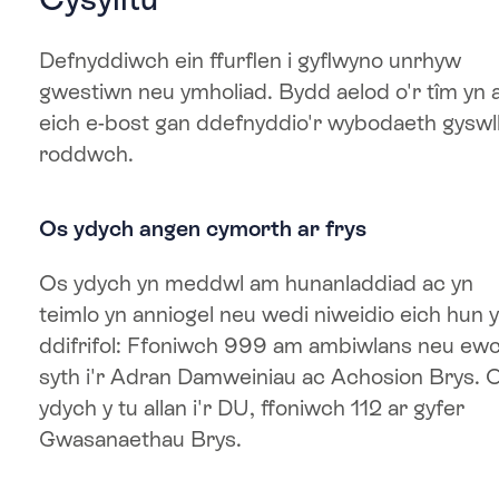
Defnyddiwch ein ffurflen i gyflwyno unrhyw
gwestiwn neu ymholiad. Bydd aelod o'r tîm yn 
eich e-bost gan ddefnyddio'r wybodaeth gyswll
roddwch.
Os ydych angen cymorth ar frys
Os ydych yn meddwl am hunanladdiad ac yn
teimlo yn anniogel neu wedi niweidio eich hun 
ddifrifol: Ffoniwch 999 am ambiwlans neu ew
syth i'r Adran Damweiniau ac Achosion Brys. 
ydych y tu allan i'r DU, ffoniwch 112 ar gyfer
Gwasanaethau Brys.