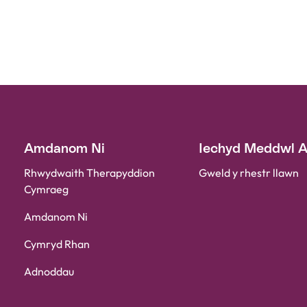
Amdanom Ni
Iechyd Meddwl 
Rhwydwaith Therapyddion
Gweld y rhestr llawn
Cymraeg
Amdanom Ni
Cymryd Rhan
Adnoddau