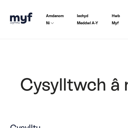
Amdanom
Iechyd
Hwb
Ni
Meddwl A-Y
Myf
Cysylltwch â 
Cysylltu