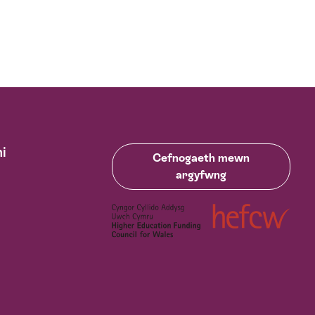
i
Cefnogaeth mewn
argyfwng