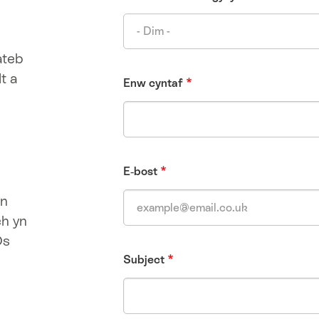
ateb
t a
Enw cyntaf
E-bost
yn
ch yn
Os
Subject