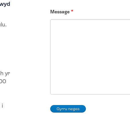
ywyd
Message
lu.
h yr
800
 i