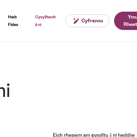
Ymu
Hwb
Cysylltwch
Cyfrannu
Rhest
Fideo
â ni
ni
Eich rheswm am gysylltu â ni heddiw