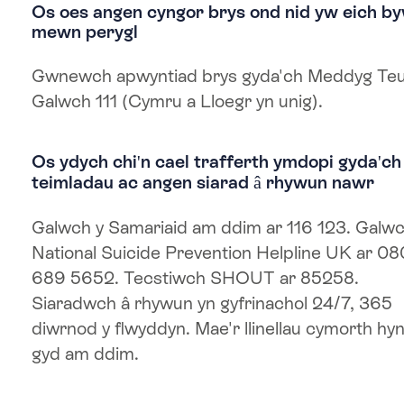
Os oes angen cyngor brys ond nid yw eich b
mewn perygl
Gwnewch apwyntiad brys gyda'ch Meddyg Teu
Galwch 111 (Cymru a Lloegr yn unig).
Os ydych chi'n cael trafferth ymdopi gyda'ch
teimladau ac angen siarad â rhywun nawr
Galwch y Samariaid am ddim ar 116 123. Galwc
National Suicide Prevention Helpline UK ar 0
689 5652. Tecstiwch SHOUT ar 85258.
Siaradwch â rhywun yn gyfrinachol 24/7, 365
diwrnod y flwyddyn. Mae'r llinellau cymorth hyn
gyd am ddim.