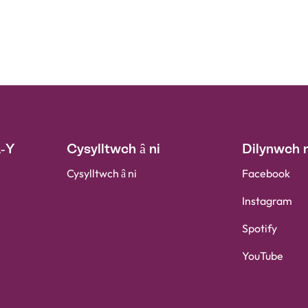
A-Y
Cysylltwch â ni
Dilynwch n
Cysylltwch â ni
Facebook
Instagram
Spotify
YouTube