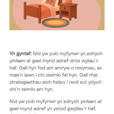
Hwb Fideo
Cysylltwch â ni
Yn gyntaf:
Nid yw pob myfyriwr yn edrych
ymlaen at gael mynd adref dros wyliau'r
haf. Gall hyn fod am amryw o resymau, ac
mae'n iawn i chi deimlo fel hyn. Gall rhai
strategaethau eich helpu i reoli sut ydych
chi'n teimlo am hyn.
Nid yw pob myfyriwr yn edrych ymlaen at
gael mynd adref yn ystod gwyliau'r haf.