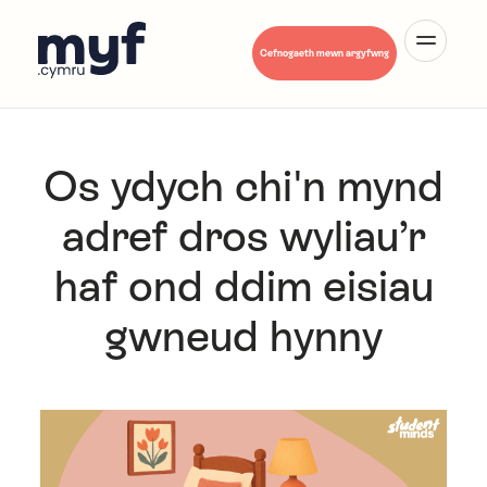
English
Cefnogaeth mewn argyfwng
Os ydych chi'n mynd
Amdanom Ni
adref dros wyliau’r
haf ond ddim eisiau
Iechyd Meddwl A-Y
gwneud hynny
Hwb Myf