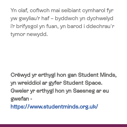
Yn olaf, cofiwch mai seibiant cymharol fyr
yw gwyliau’r haf – byddwch yn dychwelyd
i’r brifysgol yn fuan, yn barod i ddechrau'r
tymor newydd.
Crëwyd yr erthygl hon gan Student Minds,
yn wreiddiol ar gyfer Student Space.
Gweler yr erthygl hon yn Saesneg ar eu
gwefan -
https://www.studentminds.org.uk/