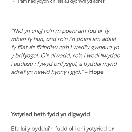
Pam nad ydych chi eisiau dychwelyd adref.
“Nid yn unig ro'n i’n poeni am fod ar fy
mhen fy hun, ond ro'n i'n poeni am adael
fy fflat a’r ffrindiau ro’n i wedi’u gwneud yn
y brifysgol. O'r diwedd, ro’n i wedi llwyddo
i addasu i fywyd prifysgol, a byddai mynd
adref yn newid hynny i gyd.”
– Hope
Ystyried beth fydd yn digwydd
Efallai y byddai'n fuddiol i chi ystyried er