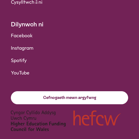
Cysylltwch â ni
Dilynwch ni
Facebook
Instagram
Spotify
YouTube
Cefnogaeth mewn argyfwng