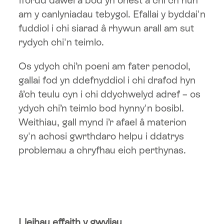
am y canlyniadau tebygol. Efallai y byddai'n
fuddiol i chi siarad â rhywun arall am sut
rydych chi'n teimlo.
Os ydych chi’n poeni am fater penodol,
gallai fod yn ddefnyddiol i chi drafod hyn
â’ch teulu cyn i chi ddychwelyd adref – os
ydych chi’n teimlo bod hynny'n bosibl.
Weithiau, gall mynd i’r afael â materion
sy'n achosi gwrthdaro helpu i ddatrys
problemau a chryfhau eich perthynas.
Lleihau effaith y gwyliau