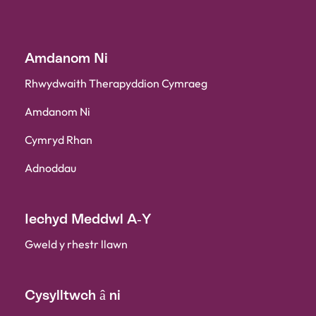
Amdanom Ni
Rhwydwaith Therapyddion Cymraeg
Amdanom Ni
Cymryd Rhan
Adnoddau
Iechyd Meddwl A-Y
Gweld y rhestr llawn
Cysylltwch â ni