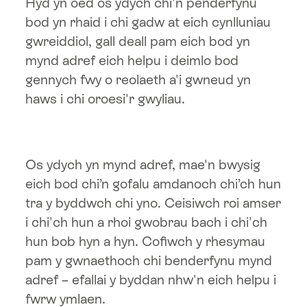
Hyd yn oed os ydych chi'n penderfynu
bod yn rhaid i chi gadw at eich cynlluniau
gwreiddiol, gall deall pam eich bod yn
mynd adref eich helpu i deimlo bod
gennych fwy o reolaeth a'i gwneud yn
haws i chi oroesi'r gwyliau.
Os ydych yn mynd adref, mae'n bwysig
eich bod chi’n gofalu amdanoch chi’ch hun
tra y byddwch chi yno. Ceisiwch roi amser
i chi'ch hun a rhoi gwobrau bach i chi'ch
hun bob hyn a hyn. Cofiwch y rhesymau
pam y gwnaethoch chi benderfynu mynd
adref – efallai y byddan nhw'n eich helpu i
fwrw ymlaen.