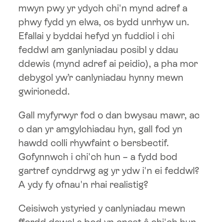
mwyn pwy yr ydych chi'n mynd adref a
phwy fydd yn elwa, os bydd unrhyw un.
Efallai y byddai hefyd yn fuddiol i chi
feddwl am ganlyniadau posibl y ddau
ddewis (mynd adref ai peidio), a pha mor
debygol yw’r canlyniadau hynny mewn
gwirionedd.
Gall myfyrwyr fod o dan bwysau mawr, ac
o dan yr amgylchiadau hyn, gall fod yn
hawdd colli rhywfaint o bersbectif.
Gofynnwch i chi'ch hun – a fydd bod
gartref cynddrwg ag yr ydw i'n ei feddwl?
A ydy fy ofnau'n rhai realistig?
Ceisiwch ystyried y canlyniadau mewn
ffordd dawel a bod yn onest â chi'ch hun