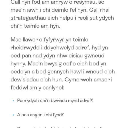
Gall hyn fod am amryw o resymau, ac
mae'n iawn i chi deimlo fel hyn. Gall rhai
strategaethau eich helpu i reoli sut ydych
chi'n teimlo am hyn.
Mae llawer o fyfyrwyr yn teimlo
rheidrwydd i ddychwelyd adref, hyd yn
oed pan nad ydyn nhw eisiau gwneud
hynny. Mae'n bwysig cofio eich bod yn
oedolyn a bod gennych hawl i wneud eich
dewisiadau eich hun. Cymerwch amser i
feddwl am y canlynol:
Pam ydych chi'n bwriadu mynd adref?
A oes angen i chi fynd?