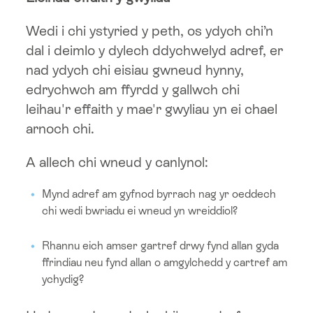
Wedi i chi ystyried y peth, os ydych chi’n
dal i deimlo y dylech ddychwelyd adref, er
nad ydych chi eisiau gwneud hynny,
edrychwch am ffyrdd y gallwch chi
leihau'r effaith y mae'r gwyliau yn ei chael
arnoch chi.
A allech chi wneud y canlynol:
Mynd adref am gyfnod byrrach nag yr oeddech
chi wedi bwriadu ei wneud yn wreiddiol?
Rhannu eich amser gartref drwy fynd allan gyda
ffrindiau neu fynd allan o amgylchedd y cartref am
ychydig?